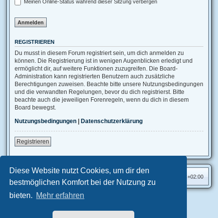
Meinen Online-Status während dieser Sitzung verbergen
REGISTRIEREN
Du musst in diesem Forum registriert sein, um dich anmelden zu
können. Die Registrierung ist in wenigen Augenblicken erledigt und
ermöglicht dir, auf weitere Funktionen zuzugreifen. Die Board-
Administration kann registrierten Benutzern auch zusätzliche
Berechtigungen zuweisen. Beachte bitte unsere Nutzungsbedingungen
und die verwandten Regelungen, bevor du dich registrierst. Bitte
beachte auch die jeweiligen Forenregeln, wenn du dich in diesem
Board bewegst.
Nutzungsbedingungen
|
Datenschutzerklärung
Registrieren
Diese Website nutzt Cookies, um dir den
Foren-Übersicht
Alle Zeiten sind
UTC+02:00
bestmöglichen Komfort bei der Nutzung zu
bieten.
Mehr erfahren
Aero
style developed for phpBB
Powered by
phpBB
® Forum Software © phpBB Limited