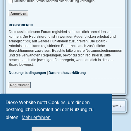
Meinen Online-Status während dieser Sitzung verbergen
REGISTRIEREN
Du musst in diesem Forum registriert sein, um dich anmelden zu
können. Die Registrierung ist in wenigen Augenblicken erledigt und
ermöglicht dir, auf weitere Funktionen zuzugreifen. Die Board-
Administration kann registrierten Benutzern auch zusätzliche
Berechtigungen zuweisen. Beachte bitte unsere Nutzungsbedingungen
und die verwandten Regelungen, bevor du dich registrierst. Bitte
beachte auch die jeweiligen Forenregeln, wenn du dich in diesem
Board bewegst.
Nutzungsbedingungen
|
Datenschutzerklärung
Registrieren
Diese Website nutzt Cookies, um dir den
Foren-Übersicht
Alle Zeiten sind
UTC+02:00
bestmöglichen Komfort bei der Nutzung zu
bieten.
Mehr erfahren
Aero
style developed for phpBB
Powered by
phpBB
® Forum Software © phpBB Limited