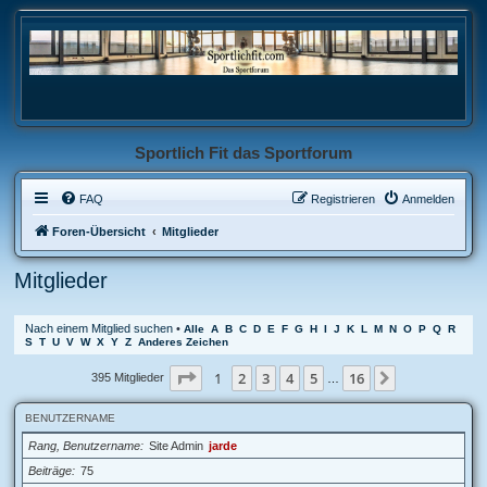
Sportlich Fit das Sportforum
FAQ
Registrieren
Anmelden
Foren-Übersicht
Mitglieder
Mitglieder
Nach einem Mitglied suchen
•
Alle
A
B
C
D
E
F
G
H
I
J
K
L
M
N
O
P
Q
R
S
T
U
V
W
X
Y
Z
Anderes Zeichen
Seite
1
von
16
1
2
3
4
5
16
Nächste
395 Mitglieder
…
BENUTZERNAME
Rang, Benutzername
Site Admin
jarde
Beiträge
75