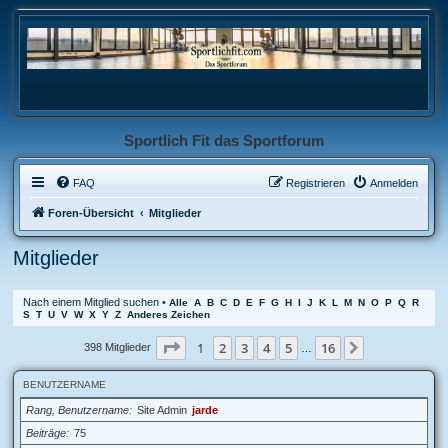
Sportlich Fit das Sportforum
FAQ
Registrieren
Anmelden
Foren-Übersicht
Mitglieder
Mitglieder
Nach einem Mitglied suchen
•
Alle
A
B
C
D
E
F
G
H
I
J
K
L
M
N
O
P
Q
R
S
T
U
V
W
X
Y
Z
Anderes Zeichen
Seite
1
von
16
1
2
3
4
5
16
Nächste
398 Mitglieder
…
BENUTZERNAME
Rang, Benutzername
Site Admin
jarde
Beiträge
75