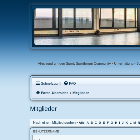
Alles rund um den Sport. Sportforum Community - Unterhaltung - J
Schnellzugriff
FAQ
Foren-Übersicht
Mitglieder
Mitglieder
Nach einem Mitglied suchen
•
Alle
A
B
C
D
E
F
G
H
I
J
K
L
M
N
BENUTZERNAME