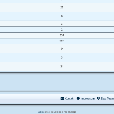
21
8
3
2
337
328
0
3
34
Kontakt
Impressum
Das Team
Aero
style developed for phpBB