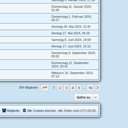
Donnerstag 11. Januar 2024,
01:40
Donnerstag 1. Februar 2024,
04:37
Sonntag 26. Mai 2024, 11:45
Montag 27. Mai 2024, 06:29
Samstag 8. Juni 2024, 19:09
Montag 17. Juni 2024, 19:10
Donnerstag 5. September 2024,
05:52
Donnerstag 12. September
2024, 20:41
Mittwoch 18. September 2024,
07:14
Seite
1
von
16
1
2
3
4
5
16
Nächste
394 Mitglieder
…
Gehe zu
Mitglieder
Alle Cookies löschen
Alle Zeiten sind
UTC+02:00