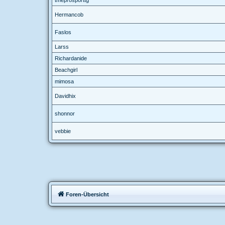
Hermancob
Faslos
Larss
Richardanide
Beachgirl
mimosa
Davidhix
shonnor
vebbie
Foren-Übersicht