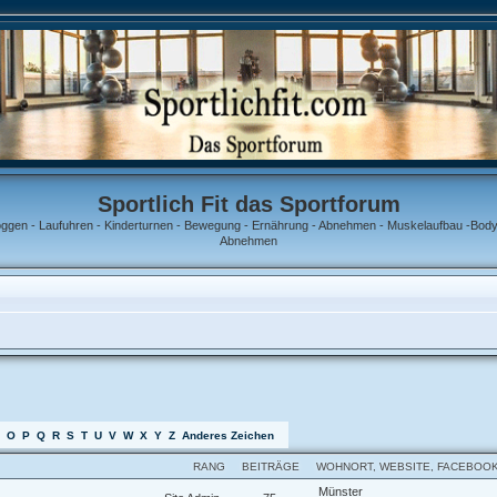
Sportlich Fit das Sportforum
oggen - Laufuhren - Kinderturnen - Bewegung - Ernährung - Abnehmen - Muskelaufbau -Bodyb
Abnehmen
O
P
Q
R
S
T
U
V
W
X
Y
Z
Anderes Zeichen
RANG
BEITRÄGE
WOHNORT, WEBSITE, FACEBOOK
Münster