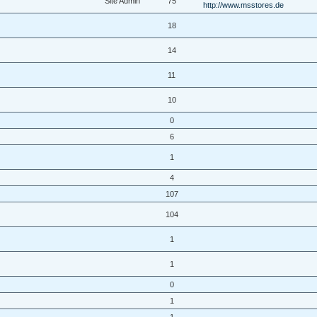
Site Admin
75
http://www.msstores.de
18
14
11
10
0
6
1
4
107
104
1
1
0
1
1