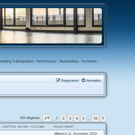
uilding Trainingspläne - Herzfrequenz - Musklaufbau - Kochideen -
Registrieren
Anmelden
Seite
1
von
16
1
2
3
4
5
16
Nächste
394 Mitglieder
…
, TWITTER, SKYPE, YOUTUBE
REGISTRIERT
Mittwoch 11. Dezember 2019,