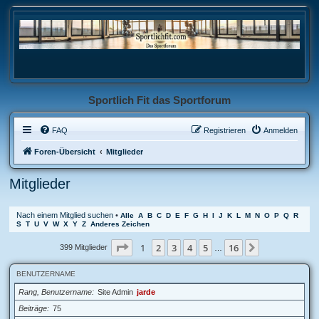
Sportlich Fit das Sportforum
FAQ
Registrieren
Anmelden
Foren-Übersicht
Mitglieder
Mitglieder
Nach einem Mitglied suchen
•
Alle
A
B
C
D
E
F
G
H
I
J
K
L
M
N
O
P
Q
R
S
T
U
V
W
X
Y
Z
Anderes Zeichen
Seite
1
von
16
1
2
3
4
5
16
Nächste
399 Mitglieder
…
BENUTZERNAME
Rang, Benutzername
Site Admin
jarde
Beiträge
75