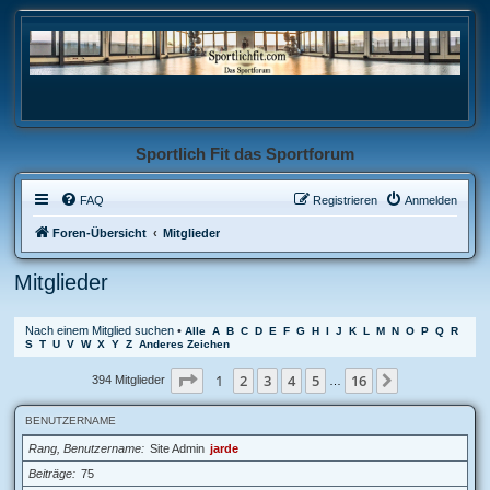
Sportlich Fit das Sportforum
FAQ
Registrieren
Anmelden
Foren-Übersicht
Mitglieder
Mitglieder
Nach einem Mitglied suchen
•
Alle
A
B
C
D
E
F
G
H
I
J
K
L
M
N
O
P
Q
R
S
T
U
V
W
X
Y
Z
Anderes Zeichen
Seite
1
von
16
1
2
3
4
5
16
Nächste
394 Mitglieder
…
BENUTZERNAME
Rang, Benutzername
Site Admin
jarde
Beiträge
75