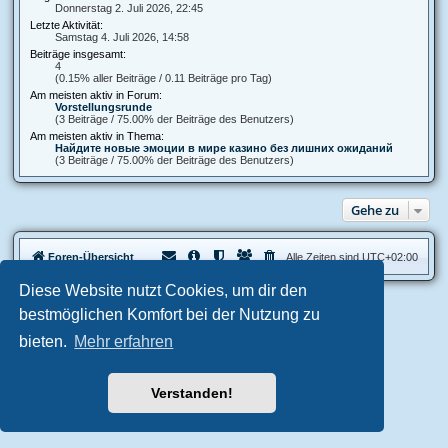
Donnerstag 2. Juli 2026, 22:45
Letzte Aktivität:
Samstag 4. Juli 2026, 14:58
Beiträge insgesamt:
4
(0.15% aller Beiträge / 0.11 Beiträge pro Tag)
Am meisten aktiv in Forum:
Vorstellungsrunde
(3 Beiträge / 75.00% der Beiträge des Benutzers)
Am meisten aktiv in Thema:
Найдите новые эмоции в мире казино без лишних ожиданий
(3 Beiträge / 75.00% der Beiträge des Benutzers)
Gehe zu
Foren-Übersicht
Alle Zeiten sind
UTC+02:00
Diese Website nutzt Cookies, um dir den
Aero
style developed for phpBB
bestmöglichen Komfort bei der Nutzung zu
Powered by
phpBB
® Forum Software © phpBB Limited
bieten.
Mehr erfahren
Deutsche Übersetzung durch
phpBB.de
Datenschutz
|
Nutzungsbedingungen
Verstanden!