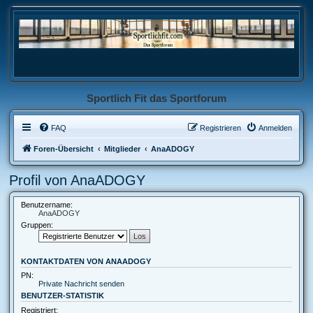
Sportlich Fit das Sportforum
FAQ
Registrieren
Anmelden
Foren-Übersicht
Mitglieder
AnaADOGY
Profil von AnaADOGY
Benutzername:
AnaADOGY
Gruppen:
KONTAKTDATEN VON ANAADOGY
PN:
Private Nachricht senden
BENUTZER-STATISTIK
Registriert: