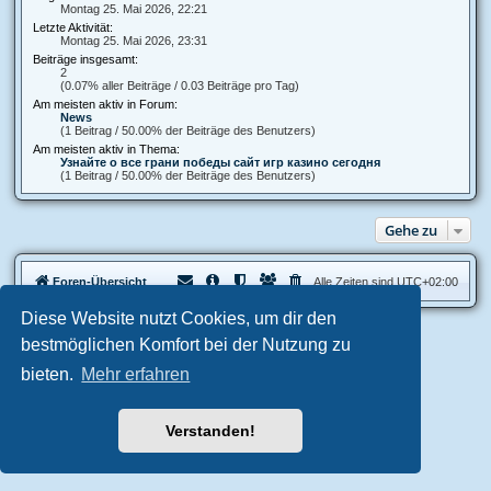
Montag 25. Mai 2026, 22:21
Letzte Aktivität:
Montag 25. Mai 2026, 23:31
Beiträge insgesamt:
2
(0.07% aller Beiträge / 0.03 Beiträge pro Tag)
Am meisten aktiv in Forum:
News
(1 Beitrag / 50.00% der Beiträge des Benutzers)
Am meisten aktiv in Thema:
Узнайте о все грани победы сайт игр казино сегодня
(1 Beitrag / 50.00% der Beiträge des Benutzers)
Gehe zu
Foren-Übersicht
Alle Zeiten sind
UTC+02:00
Diese Website nutzt Cookies, um dir den
Aero
style developed for phpBB
bestmöglichen Komfort bei der Nutzung zu
Powered by
phpBB
® Forum Software © phpBB Limited
bieten.
Mehr erfahren
Deutsche Übersetzung durch
phpBB.de
Datenschutz
|
Nutzungsbedingungen
Verstanden!