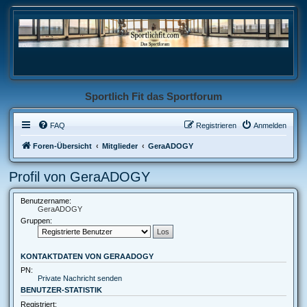
Sportlich Fit das Sportforum
FAQ
Registrieren
Anmelden
Foren-Übersicht
Mitglieder
GeraADOGY
Profil von GeraADOGY
Benutzername:
GeraADOGY
Gruppen:
KONTAKTDATEN VON GERAADOGY
PN:
Private Nachricht senden
BENUTZER-STATISTIK
Registriert: