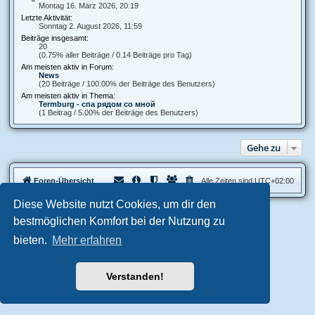
Montag 16. März 2026, 20:19
Letzte Aktivität:
Sonntag 2. August 2026, 11:59
Beiträge insgesamt:
20
(0.75% aller Beiträge / 0.14 Beiträge pro Tag)
Am meisten aktiv in Forum:
News
(20 Beiträge / 100.00% der Beiträge des Benutzers)
Am meisten aktiv in Thema:
Termburg - спа рядом со мной
(1 Beitrag / 5.00% der Beiträge des Benutzers)
Gehe zu
Foren-Übersicht
Alle Zeiten sind
UTC+02:00
Diese Website nutzt Cookies, um dir den
Aero
style developed for phpBB
bestmöglichen Komfort bei der Nutzung zu
Powered by
phpBB
® Forum Software © phpBB Limited
bieten.
Mehr erfahren
Deutsche Übersetzung durch
phpBB.de
Datenschutz
|
Nutzungsbedingungen
Verstanden!