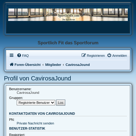
Sportlich Fit das Sportforum
FAQ
Registrieren
Anmelden
Foren-Übersicht
Mitglieder
CavirosaJound
Profil von CavirosaJound
Benutzername:
CavirosaJound
Gruppen:
KONTAKTDATEN VON CAVIROSAJOUND
PN:
Private Nachricht senden
BENUTZER-STATISTIK
Registriert: