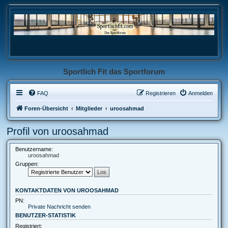
Sportlich Fit das Sportforum
FAQ
Registrieren
Anmelden
Foren-Übersicht
Mitglieder
uroosahmad
Profil von uroosahmad
Benutzername:
uroosahmad
Gruppen:
KONTAKTDATEN VON UROOSAHMAD
PN:
Private Nachricht senden
BENUTZER-STATISTIK
Registriert: