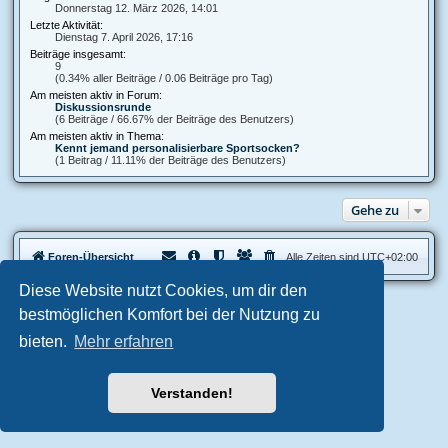
Donnerstag 12. März 2026, 14:01
Letzte Aktivität:
Dienstag 7. April 2026, 17:16
Beiträge insgesamt:
9
(0.34% aller Beiträge / 0.06 Beiträge pro Tag)
Am meisten aktiv in Forum:
Diskussionsrunde
(6 Beiträge / 66.67% der Beiträge des Benutzers)
Am meisten aktiv in Thema:
Kennt jemand personalisierbare Sportsocken?
(1 Beitrag / 11.11% der Beiträge des Benutzers)
Gehe zu
Foren-Übersicht
Alle Zeiten sind
UTC+02:00
Diese Website nutzt Cookies, um dir den
Aero
style developed for phpBB
bestmöglichen Komfort bei der Nutzung zu
Powered by
phpBB
® Forum Software © phpBB Limited
bieten.
Mehr erfahren
Deutsche Übersetzung durch
phpBB.de
Datenschutz
|
Nutzungsbedingungen
Verstanden!