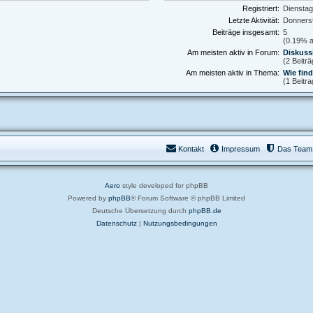
Registriert:
Dienstag
Letzte Aktivität:
Donnerst
Beiträge insgesamt:
5
(0.19% al
Am meisten aktiv in Forum:
Diskuss
(2 Beitr
Am meisten aktiv in Thema:
Wie find
(1 Beitr
Kontakt
Impressum
Das Team
Aero
style developed for phpBB
Powered by
phpBB
® Forum Software © phpBB Limited
Deutsche Übersetzung durch
phpBB.de
Datenschutz
|
Nutzungsbedingungen