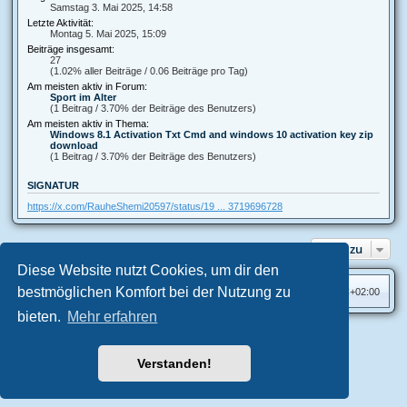
Samstag 3. Mai 2025, 14:58
Letzte Aktivität:
Montag 5. Mai 2025, 15:09
Beiträge insgesamt:
27
(1.02% aller Beiträge / 0.06 Beiträge pro Tag)
Am meisten aktiv in Forum:
Sport im Alter
(1 Beitrag / 3.70% der Beiträge des Benutzers)
Am meisten aktiv in Thema:
Windows 8.1 Activation Txt Cmd and windows 10 activation key zip
download
(1 Beitrag / 3.70% der Beiträge des Benutzers)
SIGNATUR
https://x.com/RauheShemi20597/status/19 ... 3719696728
Gehe zu
Diese Website nutzt Cookies, um dir den
bestmöglichen Komfort bei der Nutzung zu
Foren-Übersicht
Alle Zeiten sind
UTC+02:00
bieten.
Mehr erfahren
Aero
style developed for phpBB
Powered by
phpBB
® Forum Software © phpBB Limited
Verstanden!
Deutsche Übersetzung durch
phpBB.de
Datenschutz
|
Nutzungsbedingungen