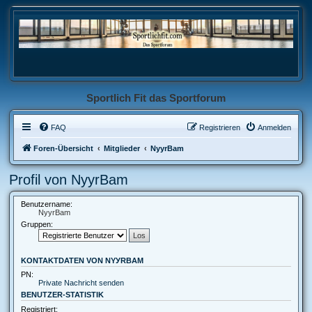
Sportlich Fit das Sportforum
FAQ
Registrieren
Anmelden
Foren-Übersicht
Mitglieder
NyуrBam
Profil von NyуrBam
Benutzername:
NyуrBam
Gruppen:
KONTAKTDATEN VON NYУRBAM
PN:
Private Nachricht senden
BENUTZER-STATISTIK
Registriert: