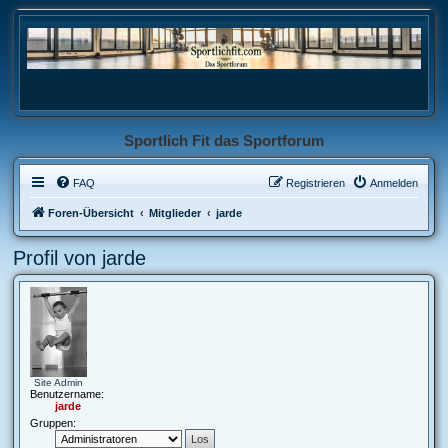
Sportlich Fit das Sportforum
FAQ
Registrieren
Anmelden
Foren-Übersicht
Mitglieder
jarde
Profil von jarde
Site Admin
Benutzername:
jarde
Gruppen: