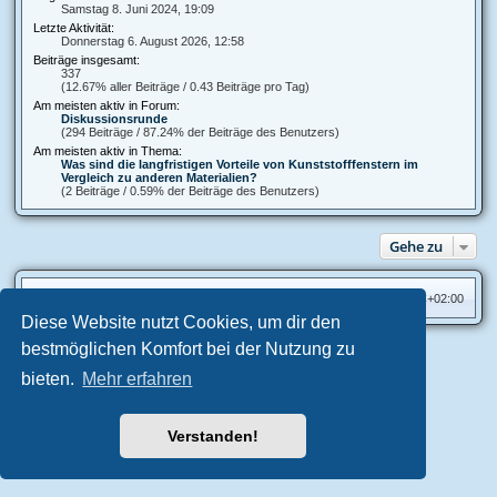
Samstag 8. Juni 2024, 19:09
Letzte Aktivität:
Donnerstag 6. August 2026, 12:58
Beiträge insgesamt:
337
(12.67% aller Beiträge / 0.43 Beiträge pro Tag)
Am meisten aktiv in Forum:
Diskussionsrunde
(294 Beiträge / 87.24% der Beiträge des Benutzers)
Am meisten aktiv in Thema:
Was sind die langfristigen Vorteile von Kunststofffenstern im
Vergleich zu anderen Materialien?
(2 Beiträge / 0.59% der Beiträge des Benutzers)
Gehe zu
Foren-Übersicht
Alle Zeiten sind
UTC+02:00
Diese Website nutzt Cookies, um dir den
bestmöglichen Komfort bei der Nutzung zu
Aero
style developed for phpBB
bieten.
Mehr erfahren
Powered by
phpBB
® Forum Software © phpBB Limited
Deutsche Übersetzung durch
phpBB.de
Datenschutz
|
Nutzungsbedingungen
Verstanden!