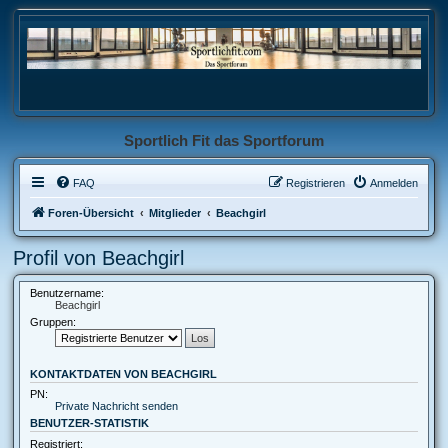
Sportlich Fit das Sportforum
FAQ
Registrieren
Anmelden
Foren-Übersicht
Mitglieder
Beachgirl
Profil von Beachgirl
Benutzername:
Beachgirl
Gruppen:
KONTAKTDATEN VON BEACHGIRL
PN:
Private Nachricht senden
BENUTZER-STATISTIK
Registriert: