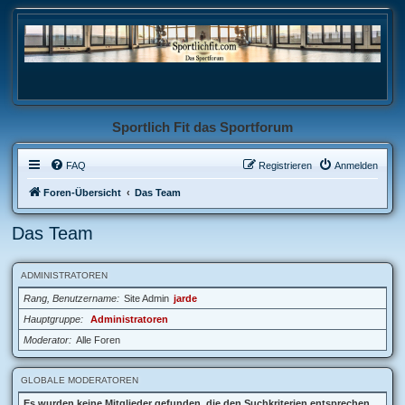
Sportlich Fit das Sportforum
FAQ
Registrieren
Anmelden
Foren-Übersicht
Das Team
Das Team
ADMINISTRATOREN
Rang, Benutzername
Site Admin
jarde
Hauptgruppe
Administratoren
Moderator
Alle Foren
GLOBALE MODERATOREN
Es wurden keine Mitglieder gefunden, die den Suchkriterien entsprechen.