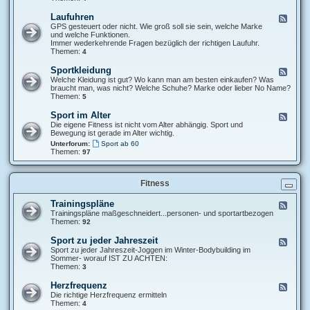
u
S
n
p
Laufuhren
F
d
o
e
GPS gesteuert oder nicht. Wie groß soll sie sein, welche Marke
F
r
e
und welche Funktionen.
a
t
d
Immer wederkehrende Fragen bezüglich der richtigen Laufuhr.
m
s
-
Themen:
4
i
t
L
l
u
a
i
Sportkleidung
F
d
u
e
e
Welche Kleidung ist gut? Wo kann man am besten einkaufen? Was
i
f
e
braucht man, was nicht? Welche Schuhe? Marke oder lieber No Name?
o
u
d
Themen:
5
/
h
-
F
r
S
i
Sport im Alter
F
e
p
t
e
Die eigene Fitness ist nicht vom Alter abhängig. Sport und
n
o
n
e
Bewegung ist gerade im Alter wichtig.
r
e
d
Unterforum:
Sport ab 60
t
s
-
Themen:
97
k
s
S
l
s
p
e
t
o
i
u
r
Fitness
d
d
t
u
i
i
Trainingspläne
n
F
o
m
g
e
Trainingspläne maßgeschneidert...personen- und sportartbezogen
A
e
Themen:
92
l
d
t
-
Sport zu jeder Jahreszeit
e
F
T
r
e
Sport zu jeder Jahreszeit-Joggen im Winter-Bodybuilding im
r
e
Sommer- worauf IST ZU ACHTEN:
a
d
Themen:
3
i
-
n
S
Herzfrequenz
F
i
p
e
Die richtige Herzfrequenz ermitteln
n
o
e
Themen:
4
g
r