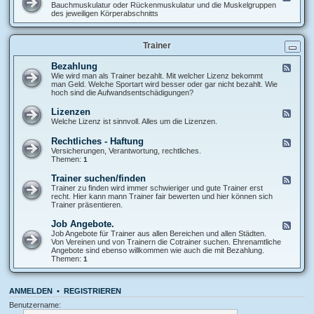
x
p
e
Bauchmuskulatur oder Rückenmuskulatur und die Muskelgruppen
U
t
f
e
des jeweiligen Körperabschnitts
n
r
d
t
e
-
e
m
M
r
i
Trainer
u
e
t
s
E
ä
k
Bezahlung
F
x
t
u
e
Wie wird man als Trainer bezahlt. Mit welcher Lizenz bekommt
t
e
l
e
man Geld. Welche Sportart wird besser oder gar nicht bezahlt. Wie
r
n
a
d
hoch sind die Aufwandsentschädigungen?
e
t
-
m
u
B
i
Lizenzen
F
r
e
t
e
Welche Lizenz ist sinnvoll. Alles um die Lizenzen.
-
z
ä
e
S
a
t
d
e
Rechtliches - Haftung
F
h
e
-
h
e
Versicherungen, Verantwortung, rechtliches.
l
n
L
n
e
Themen:
u
1
i
e
d
n
z
n
-
g
Trainer suchen/finden
F
e
-
R
e
Trainer zu finden wird immer schwieriger und gute Trainer erst
n
N
e
e
recht. Hier kann mann Trainer fair bewerten und hier können sich
z
e
c
d
Trainer präsentieren.
e
r
h
-
n
v
t
T
Job Angebote.
e
F
l
r
n
e
Job Angebote für Trainer aus allen Bereichen und allen Städten.
i
a
e
Von Vereinen und von Trainern die Cotrainer suchen. Ehrenamtliche
c
i
d
Angebote sind ebenso willkommen wie auch die mit Bezahlung.
h
n
-
Themen:
1
e
e
J
s
r
o
-
s
b
H
u
ANMELDEN
•
REGISTRIEREN
A
a
c
n
f
Benutzername:
h
g
t
e