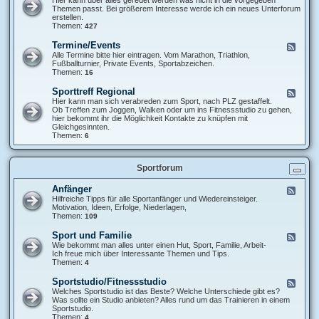
r
e
Themen passt. Bei größerem Interesse werde ich ein neues Unterforum
s
d
erstellen.
t
-
Themen:
427
e
D
l
i
l
Termine/Events
F
s
u
e
Alle Termine bitte hier eintragen. Vom Marathon, Triathlon,
k
n
e
Fußballturnier, Private Events, Sportabzeichen.
u
g
d
Themen:
16
s
s
-
s
r
T
Sporttreff Regional
F
i
u
e
e
Hier kann man sich verabreden zum Sport, nach PLZ gestaffelt.
o
n
r
e
Ob Treffen zum Joggen, Walken oder um ins Fitnessstudio zu gehen,
n
d
m
d
hier bekommt ihr die Möglichkeit Kontakte zu knüpfen mit
s
e
i
-
Gleichgesinnten.
r
n
S
Themen:
6
u
e
p
n
/
o
d
E
r
e
v
Sportforum
t
e
t
n
r
Anfänger
F
t
e
e
Hilfreiche Tipps für alle Sportanfänger und Wiedereinsteiger.
s
f
e
Motivation, Ideen, Erfolge, Niederlagen,
f
d
Themen:
109
R
-
e
A
Sport und Familie
F
g
n
e
Wie bekommt man alles unter einen Hut, Sport, Familie, Arbeit-
i
f
e
Ich freue mich über Interessante Themen und Tips.
o
ä
d
Themen:
4
n
n
-
a
g
S
l
Sportstudio/Fitnessstudio
F
e
p
e
Welches Sportstudio ist das Beste? Welche Unterschiede gibt es?
r
o
e
Was sollte ein Studio anbieten? Alles rund um das Trainieren in einem
r
d
Sportstudio.
t
-
Themen:
4