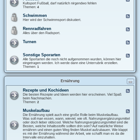
o
e
Kultsport Fußball, darf natürlich nirgendwo fehlen
d
e
Themen:
4
y
d
b
-
Schwimmen
F
u
F
e
Hier wird der Schwimmsport diskutiert.
i
u
e
l
s
d
d
Rennradfahren
F
s
-
i
e
Alles über den Radsport.
b
S
n
e
a
c
g
d
l
Turnen
h
F
-
l
w
e
R
i
e
e
m
d
Sonstige Sporarten
n
F
m
-
n
e
Alle Sportarten die noch nicht aufgenommen wurden, können hier
e
T
r
e
eingetragen werden. Ich werde dann eine Unterrubrik erstellen.
n
u
a
d
Themen:
1
r
d
-
n
f
S
e
a
o
n
Ernährung
h
n
r
s
e
t
Rezepte und Kochideen
F
n
i
e
Die besten Rezepte und Ideen werden hier erscheinen. Viel Spaß
g
e
beim Nachmachen.
e
d
Themen:
2
S
-
p
R
Muskelaufbau
F
o
e
e
Die Ernährung spielt auch eine große Rolle beim Muskelaufbau.
r
z
e
Was soll man essen, wann, wieviel, wie oft. Nahrungsergänzungsmittel
a
e
d
oder doch lieber oldscool. Welche Nahrungsergänzungsmittel sind die
r
p
-
Besten, welche Inhaltsstoffe sollten drin sein? Auf natürliche Weise
t
t
M
ernähren und einen guten Weg finden Muskel aufzubauen. Wie klappt
e
e
u
es mit der Ernährung während der Arbeit, wie schafft man es da die
n
u
s
Intervalle einzuhalten.
n