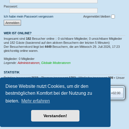
e
u
n
b
n
Passwort:
/
o
g
f
t
i
e
Ich habe mein Passwort vergessen
Angemeldet bleiben
n
.
d
e
n
WER IST ONLINE?
Insgesamt sind
182
Besucher online :: 0 sichtbare Mitglieder, 0 unsichtbare Mitglieder
und 182 Gäste (basierend auf den aktiven Besuchern der letzten 5 Minuten)
Der Besucherrekord liegt bei
4449
Besuchern, die am Mittwoch 29. Juli 2026, 17:23
gleichzeitig online waren.
Mitglieder: 0 Mitglieder
Legende:
Administratoren
,
Globale Moderatoren
STATISTIK
Beiträge insgesamt
2660
• Themen insgesamt
1702
• Mitglieder insgesamt
399
• Unser
neuestes Mitglied:
Crypto Currency
Diese Website nutzt Cookies, um dir den
bestmöglichen Komfort bei der Nutzung zu
Foren-Übersicht
Alle Zeiten sind
UTC+02:00
bieten.
Mehr erfahren
Aero
style developed for phpBB
Powered by
phpBB
® Forum Software © phpBB Limited
Verstanden!
Deutsche Übersetzung durch
phpBB.de
Datenschutz
|
Nutzungsbedingungen