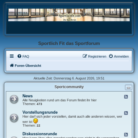
Sportlich Fit das Sportforum
FAQ
Registrieren
Anmelden
Foren-Übersicht
Aktuelle Zeit: Donnerstag 6. August 2026, 19:51
Sportcommunity
News
F
e
Alle Neuigkeiten rund um das Forum findet ihr hier
e
Themen:
473
d
-
Vorstellungsrunde
F
N
e
Hier darf sich jeder vorstellen, damit auch alle anderen wissen, wer
e
e
wer ist
w
d
Themen:
22
s
-
V
Diskussionsrunde
F
o
e
Hier kann über alles geredet werden was nicht in die vorgegeben