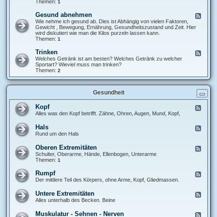
k
Themen:
1
d
e
K
l
Gesund abnehmen
F
o
a
e
Wie nehme ich gesund ab. Dies ist Abhängig von vielen Faktoren,
c
u
e
Gewicht , Bewegung, Ernährung, Gesundheitszustand und Zeit. Hier
h
f
d
wird diskutiert wie man die Kilos purzeln lassen kann.
i
b
-
Themen:
1
d
a
G
e
u
e
e
Trinken
F
s
n
e
Welches Getränk ist am besten? Welches Getränk zu welcher
u
e
Sportart? Wieviel muss man trinken?
n
d
Themen:
2
d
-
a
T
b
r
n
Gesundheit
i
e
n
h
k
Kopf
F
m
e
e
Alles was den Kopf betrifft. Zähne, Ohren, Augen, Mund, Kopf,
e
n
e
n
d
Hals
F
-
e
Rund um den Hals
K
e
o
d
Oberen Extremitäten
p
F
-
f
e
Schulter, Oberarme, Hände, Ellenbogen, Unterarme
H
e
Themen:
1
a
d
l
-
Rumpf
F
s
O
e
Der mittlere Teil des Körpers, ohne Arme, Kopf, Gliedmassen.
b
e
e
d
Untere Extremitäten
F
r
-
e
Alles unterhalb des Becken. Beine
e
R
e
n
u
d
E
Muskulatur - Sehnen - Nerven
m
F
-