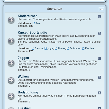
d
s
t
-
p
z
H
l
u
Sportarten
e
ä
j
r
n
e
z
e
Kinderturnen
F
d
f
e
Hier werden Erfahrungen über das Kinderturnen ausgetauscht.
e
r
e
r
Unterforum:
Kita
e
d
J
Themen:
136
q
-
a
u
K
h
Kurse / Sportstudio
e
F
i
r
n
e
Hier finden die Sportarten ihren Platz, die ihr aus Kursen und auch
n
e
z
e
eigenständigen Sportarten kennt.
d
s
d
Samba, Fatburner, Yoga, Pilates, Aroha, Power fitness, faszien training,
e
z
-
usw.
r
e
K
,
,
,
,
t
Unterforen:
Samba
yoga
Pilates
Fatburner
Faszien
i
u
Themen:
u
278
t
r
r
s
n
Joggen
F
e
e
e
Hier wird die Volkssportart Nr. 1 das Joggen behandelt. Wir setzten
/
n
e
uns mit allem auseinander, ob es um kleine Wehwehchen geht oder
S
d
Laufstrecken und Trainingspläne.
p
-
Themen:
3
o
J
r
o
Walken
t
F
g
s
e
Die Sportart für jedermann. Walken kann man immer und überall.
g
t
e
Ohne viel Aufwand und ohne spezielle Ausrüstung.
e
u
d
Themen:
3
n
d
-
i
W
Bodybuilding
F
o
a
e
Hier geht es um das alles was mit dem Thema Bodybuilding zu tun
l
e
hat.
k
d
Themen:
2
e
-
n
B
Fussball
F