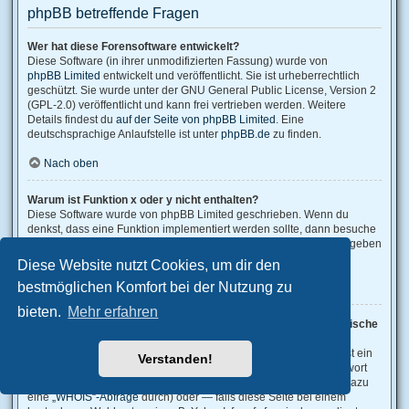
phpBB betreffende Fragen
Wer hat diese Forensoftware entwickelt?
Diese Software (in ihrer unmodifizierten Fassung) wurde von
phpBB Limited
entwickelt und veröffentlicht. Sie ist urheberrechtlich
geschützt. Sie wurde unter der GNU General Public License, Version 2
(GPL-2.0) veröffentlicht und kann frei vertrieben werden. Weitere
Details findest du
auf der Seite von phpBB Limited
. Eine
deutschsprachige Anlaufstelle ist unter
phpBB.de
zu finden.
Nach oben
Warum ist Funktion x oder y nicht enthalten?
Diese Software wurde von phpBB Limited geschrieben. Wenn du
denkst, dass eine Funktion implementiert werden sollte, dann besuche
phpBB Ideas
, wo du deine Stimme für bestehende Vorschläge abgeben
oder neue Funktionen vorschlagen kannst.
Diese Website nutzt Cookies, um dir den
bestmöglichen Komfort bei der Nutzung zu
Nach oben
bieten.
Mehr erfahren
An wen soll ich mich wenden, falls es Beschwerden oder juristische
Anfragen zu diesem Forum gibt?
Jeder Administrator, der auf der „Das Team“-Seite aufgeführt ist, ist ein
Verstanden!
geeigneter Kontakt für deine Beschwerde. Wenn du so keine Antwort
erhältst, solltest du den Besitzer der Domain kontaktieren (führe dazu
eine
„WHOIS“-Abfrage
durch) oder — falls diese Seite bei einem