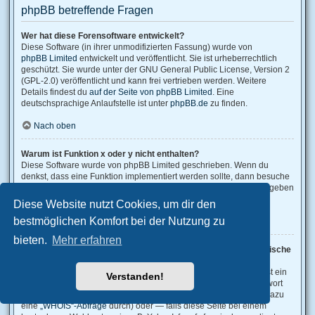
phpBB betreffende Fragen
Wer hat diese Forensoftware entwickelt?
Diese Software (in ihrer unmodifizierten Fassung) wurde von
phpBB Limited
entwickelt und veröffentlicht. Sie ist urheberrechtlich
geschützt. Sie wurde unter der GNU General Public License, Version 2
(GPL-2.0) veröffentlicht und kann frei vertrieben werden. Weitere
Details findest du
auf der Seite von phpBB Limited
. Eine
deutschsprachige Anlaufstelle ist unter
phpBB.de
zu finden.
Nach oben
Warum ist Funktion x oder y nicht enthalten?
Diese Software wurde von phpBB Limited geschrieben. Wenn du
denkst, dass eine Funktion implementiert werden sollte, dann besuche
phpBB Ideas
, wo du deine Stimme für bestehende Vorschläge abgeben
oder neue Funktionen vorschlagen kannst.
Diese Website nutzt Cookies, um dir den
bestmöglichen Komfort bei der Nutzung zu
Nach oben
bieten.
Mehr erfahren
An wen soll ich mich wenden, falls es Beschwerden oder juristische
Anfragen zu diesem Forum gibt?
Jeder Administrator, der auf der „Das Team“-Seite aufgeführt ist, ist ein
Verstanden!
geeigneter Kontakt für deine Beschwerde. Wenn du so keine Antwort
erhältst, solltest du den Besitzer der Domain kontaktieren (führe dazu
eine
„WHOIS“-Abfrage
durch) oder — falls diese Seite bei einem