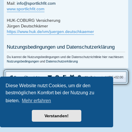
Mail:
info@sportlichfit.com
www.sportlichfit.com
HUK-COBURG Versicherung
Jürgen Deutschkämer
https://www.huk.de/vm/juergen.deutschkaemer
Nutzungsbedingungen und Datenschutzerklärung
Du kannst die Nutzungsbedingungen und die Datenschutzrichtlinie hier nachlesen:
Nutzungsbedingungen
und
Datenschutzerklärung
Foren-Übersicht
Alle Zeiten sind
UTC+02:00
Diese Website nutzt Cookies, um dir den
bestmöglichen Komfort bei der Nutzung zu
Aero
style developed for phpBB
Powered by
phpBB
® Forum Software © phpBB Limited
bieten.
Mehr erfahren
Deutsche Übersetzung durch
phpBB.de
Datenschutz
|
Nutzungsbedingungen
Verstanden!